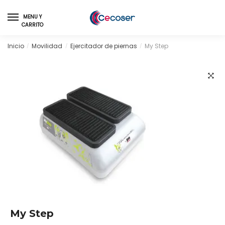
Skip
Skip
to
to
MENU Y
CARRITO
navigation
content
Inicio
Movilidad
Ejercitador de piernas
My Step
/
/
/
🔍
My Step