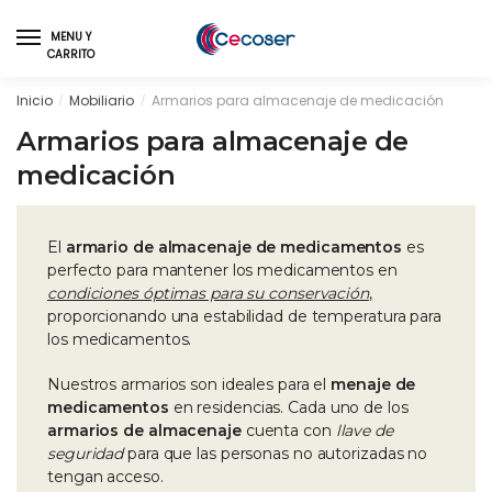
Skip
Skip
to
to
MENU Y
CARRITO
navigation
content
Inicio
Mobiliario
Armarios para almacenaje de medicación
/
/
Armarios para almacenaje de
medicación
El
armario de almacenaje de medicamentos
es
perfecto para mantener los medicamentos en
condiciones óptimas para su conservación
,
proporcionando una estabilidad de temperatura para
los medicamentos.
Nuestros armarios son ideales para el
menaje de
medicamentos
en residencias. Cada uno de los
armarios de almacenaje
cuenta con
llave de
seguridad
para que las personas no autorizadas no
tengan acceso.