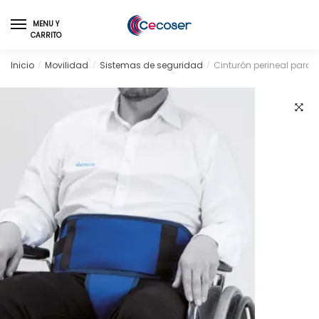
Skip
Skip
to
to
MENU Y
CARRITO
navigation
content
Inicio
Movilidad
Sistemas de seguridad
Cinturón perineal para s
/
/
/
🔍