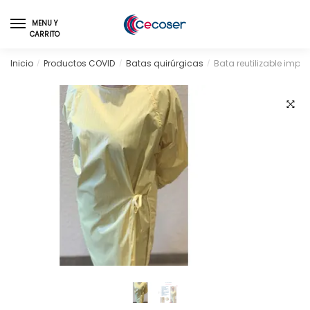
Skip
Skip
to
to
MENU Y
CARRITO
navigation
content
Inicio
Productos COVID
Batas quirúrgicas
Bata reutilizable imp
/
/
/
🔍