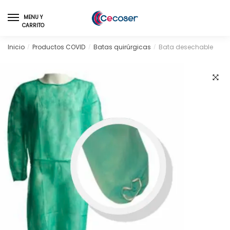
Skip
Skip
to
to
MENU Y
CARRITO
navigation
content
Inicio
Productos COVID
Batas quirúrgicas
Bata desechable
/
/
/
🔍