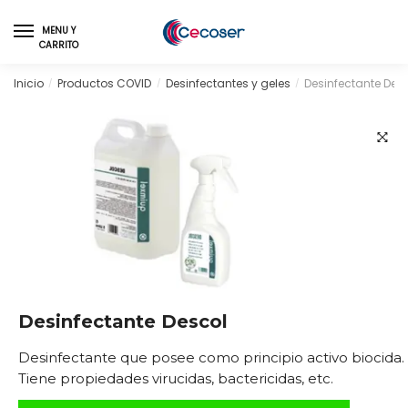
Skip
Skip
to
to
MENU Y
CARRITO
navigation
content
Inicio
Productos COVID
Desinfectantes y geles
Desinfectante Des
/
/
/
🔍
Desinfectante Descol
Desinfectante que posee como principio activo biocida.
Tiene propiedades virucidas, bactericidas, etc.