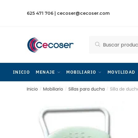
Skip
Skip
to
to
625 471 706
|
cecoser@cecoser.com
navigation
content
Buscar
Buscar
por:
INICIO
MENAJE
MOBILIARIO
MOVILIDAD
Inicio
Mobiliario
Sillas para ducha
Silla de duc
/
/
/