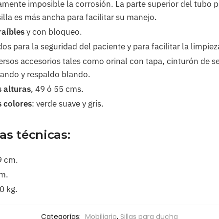
amente imposible la corrosión. La parte superior del tubo 
silla es más ancha para facilitar su manejo.
aíbles
y con bloqueo.
 para la seguridad del paciente y para facilitar la limpieza 
versos accesorios tales como orinal con tapa, cinturón de s
blando y respaldo blando.
 alturas
, 49 ó 55 cms.
s colores
: verde suave y gris.
as técnicas:
9 cm.
cm.
0 kg.
Categorías:
Mobiliario
,
Sillas para ducha