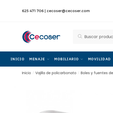
Skip
Skip
to
to
625 471 706
|
cecoser@cecoser.com
navigation
content
Buscar
Buscar
por:
INICIO
MENAJE
MOBILIARIO
MOVILIDAD
Inicio
Vajilla de policarbonato
Boles y fuentes d
/
/