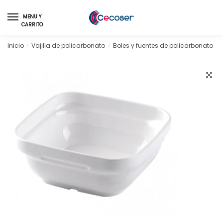
Skip
Skip
to
to
MENU Y
CARRITO
navigation
content
Inicio
Vajilla de policarbonato
Boles y fuentes de policarbonato
/
/
/
🔍