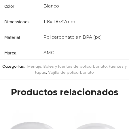
Blanco
Color
118x118x47mm
Dimensiones
Policarbonato sin BPA [pc]
Material
AMC
Marca
Categorías:
Menaje
,
Boles y fuentes de policarbonato
,
Fuentes y
tapas
,
Vajilla de policarbonato
Productos relacionados