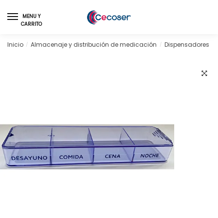
Skip
Skip
to
to
MENU Y
CARRITO
navigation
content
Inicio
Almacenaje y distribución de medicación
Dispensadores y p
/
/
🔍