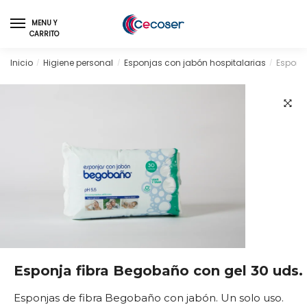
Skip
Skip
to
to
MENU Y
CARRITO
navigation
content
Inicio
Higiene personal
Esponjas con jabón hospitalarias
Esponj
/
/
/
🔍
Esponja fibra Begobaño con gel 30 uds.
Esponjas de fibra Begobaño con jabón. Un solo uso.