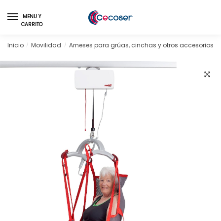
Skip
Skip
to
to
MENU Y
CARRITO
navigation
content
Inicio
Movilidad
Arneses para grúas, cinchas y otros accesorios
/
/
/
🔍