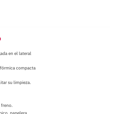
ada en el lateral
de fórmica compacta
itar su limpieza.
 freno.
pico, papelera,