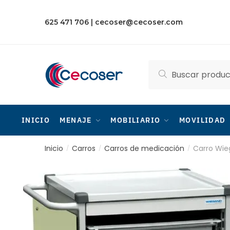
Skip
Skip
to
to
625 471 706
|
cecoser@cecoser.com
navigation
content
Buscar
Buscar
por:
INICIO
MENAJE
MOBILIARIO
MOVILIDAD
Inicio
Carros
Carros de medicación
Carro Wie
/
/
/