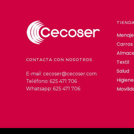
TIEND
Menaje
Carros
Almace
CONTACTA CON NOSOTROS
Textil
Salud
E-mail:
cecoser@cecoser.com
Higiene
Teléfono:
625 471 706
Movilid
Whatsapp:
625 471 706