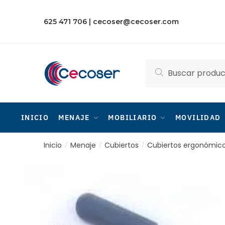
Skip
Skip
to
to
625 471 706
|
cecoser@cecoser.com
navigation
content
Buscar
Buscar
por:
INICIO
MENAJE
MOBILIARIO
MOVILIDAD
Inicio
Menaje
Cubiertos
Cubiertos ergonómic
/
/
/