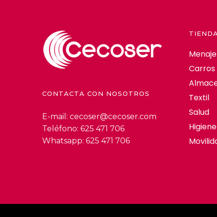
TIEND
Menaje
Carros
Almace
CONTACTA CON NOSOTROS
Textil
Salud
E-mail:
cecoser@cecoser.com
Higiene
Teléfono:
625 471 706
Movilid
Whatsapp:
625 471 706